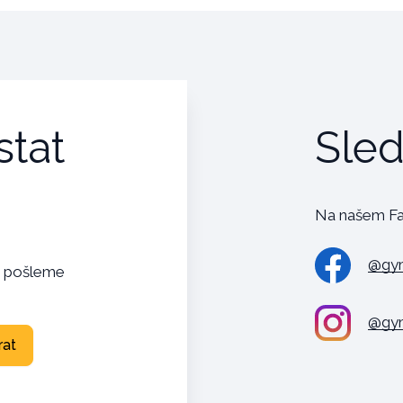
stat
Sled
Na našem Fa
@gym
s pošleme
@gym