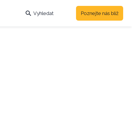
Vyhledat
Poznejte nás blíž