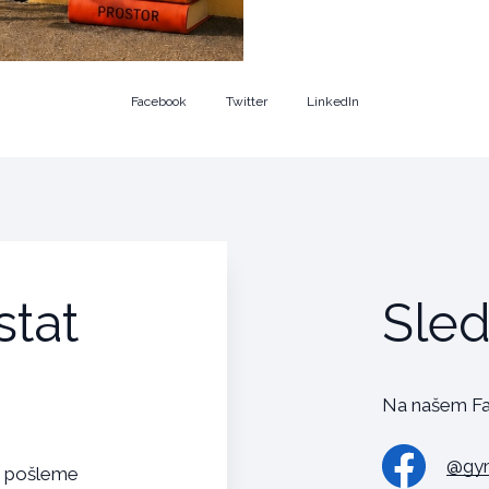
Facebook
Twitter
LinkedIn
stat
Sled
Na našem Fa
@gym
s pošleme