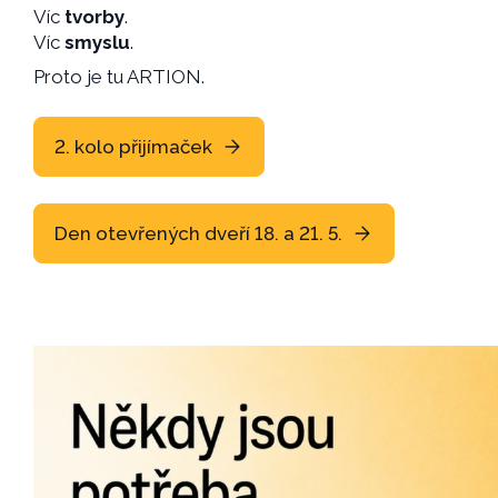
Víc
tvorby
.
Víc
smyslu
.
Proto je tu ARTION.
2. kolo přijímaček
Den otevřených dveří 18. a 21. 5.