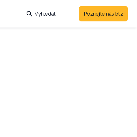
Vyhledat
Poznejte nás blíž