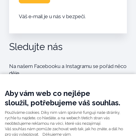
Váš e‑mail je u nás v bezpečí.
Sledujte nás
Na našem Facebooku a Instagramu se pořád něco
děje.
@gymplartion
Aby vám web co nejlépe
sloužil, potřebujeme váš souhlas.
@gymplartion
Používáme cookies. Díky nim vám správně fungují naše stránky,
rychle tu najdete, co hledáte, a na webech třetích stran vás
neobtežujeme reklamou na věci, které vás nezajímají.
Váš souhlas nám pomůže zachovat web tak, jak ho znáte, a dál ho
pro vás vylepšovat. Děkujeme vám.