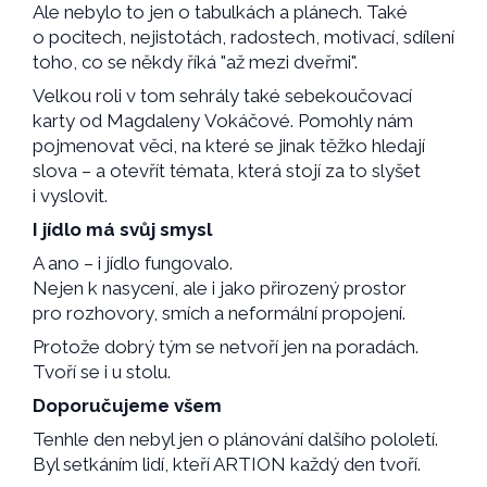
Ale nebylo to jen o tabulkách a plánech. Také
o pocitech, nejistotách, radostech, motivací, sdílení
toho, co se někdy říká "až mezi dveřmi".
Velkou roli v tom sehrály také sebekoučovací
karty od Magdaleny Vokáčové. Pomohly nám
pojmenovat věci, na které se jinak těžko hledají
slova – a otevřít témata, která stojí za to slyšet
i vyslovit.
I jídlo má svůj smysl
A ano – i jídlo fungovalo.
Nejen k nasycení, ale i jako přirozený prostor
pro rozhovory, smích a neformální propojení.
Protože dobrý tým se netvoří jen na poradách.
Tvoří se i u stolu.
Doporučujeme všem
Tenhle den nebyl jen o plánování dalšího pololetí.
Byl setkáním lidí, kteří ARTION každý den tvoří.