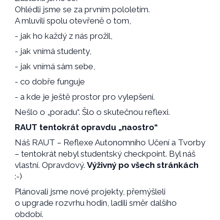
Ohlédli jsme se za prvním pololetím.
A mluvili spolu otevřeně o tom,
- jak ho každý z nás prožil,
- jak vnímá studenty,
- jak vnímá sám sebe,
- co dobře funguje
- a kde je ještě prostor pro vylepšení.
Nešlo o „poradu“. Šlo o skutečnou reflexi.
RAUT tentokrát opravdu „naostro“
Náš RAUT – Reflexe Autonomního Učení a Tvorby
– tentokrát nebyl studentský checkpoint. Byl náš
vlastní. Opravdový.
Výživný po všech stránkách
:-)
Plánovali jsme nové projekty, přemýšleli
o upgrade rozvrhu hodin, ladili směr dalšího
období.