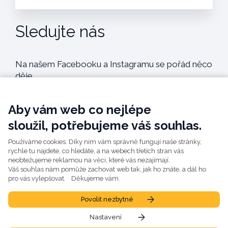
Sledujte nás
Na našem Facebooku a Instagramu se pořád něco
děje.
@gymplartion
Aby vám web co nejlépe
sloužil, potřebujeme váš souhlas.
@gymplartion
Používáme cookies. Díky nim vám správně fungují naše stránky,
rychle tu najdete, co hledáte, a na webech třetích stran vás
neobtežujeme reklamou na věci, které vás nezajímají.
Váš souhlas nám pomůže zachovat web tak, jak ho znáte, a dál ho
pro vás vylepšovat. Děkujeme vám.
Gymnázium ARTION © 2022
Povolit nezbytné
Ochrana osobních údajů a cookies
Nastavení