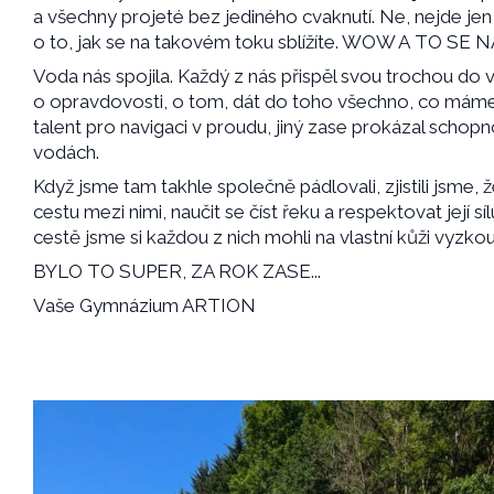
a všechny projeté bez jediného cvaknutí. Ne, nejde jen 
o to, jak se na takovém toku sblížíte. WOW A TO S
Voda nás spojila. Každý z nás přispěl svou trochou do 
o opravdovosti, o tom, dát do toho všechno, co máme.
talent pro navigaci v proudu, jiný zase prokázal schopno
vodách.
Když jsme tam takhle společně pádlovali, zjistili jsme, že 
cestu mezi nimi, naučit se číst řeku a respektovat její s
cestě jsme si každou z nich mohli na vlastní kůži vyzkou
BYLO TO SUPER, ZA ROK ZASE...
Vaše Gymnázium ARTION