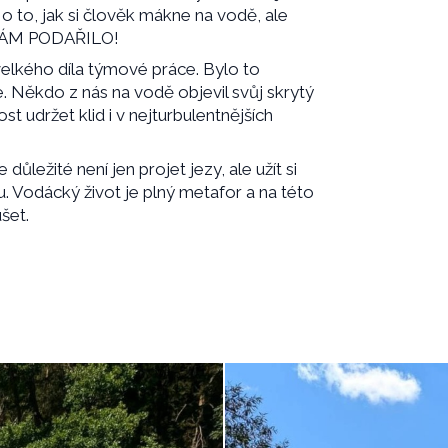
o to, jak si člověk mákne na vodě, ale
E NÁM PODAŘILO!
velkého díla týmové práce. Bylo to
 Někdo z nás na vodě objevil svůj skrytý
st udržet klid i v nejturbulentnějších
důležité není jen projet jezy, ale užít si
ílu. Vodácký život je plný metafor a na této
šet.