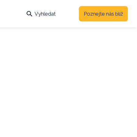
Vyhledat
Poznejte nás blíž